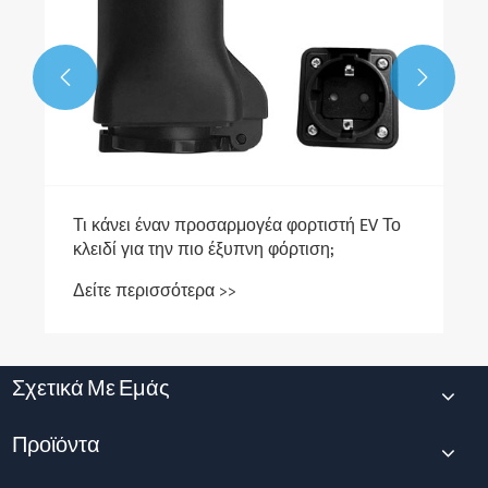


ο
Σχετικά Με Εμάς
Προϊόντα