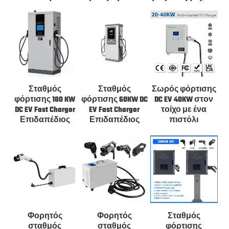
Σταθμός
Σταθμός
Σωρός φόρτισης
φόρτισης 180 KW
φόρτισης 60KW DC
DC EV 40KW στον
DC EV Fast Charger
EV Fast Charger
τοίχο με ένα
Επιδαπέδιος
Επιδαπέδιος
πιστόλι
Φορητός
Φορητός
Σταθμός
σταθμός
σταθμός
φόρτισης