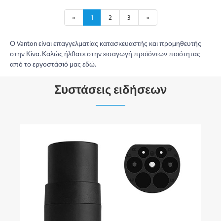
«
1
2
3
»
Ο Vanton είναι επαγγελματίας κατασκευαστής και προμηθευτής
στην Κίνα. Καλώς ήλθατε στην εισαγωγή προϊόντων ποιότητας
από το εργοστάσιό μας εδώ.
Συστάσεις ειδήσεων
Καλώδιο φόρτισης NACS AC: Μια νέα
επιλογή φόρτισης που εξισορροπεί την
αποτελεσματικότητα και την ασφάλεια της
Δείτε περισσότερα >>
γρήγορης φόρτισης