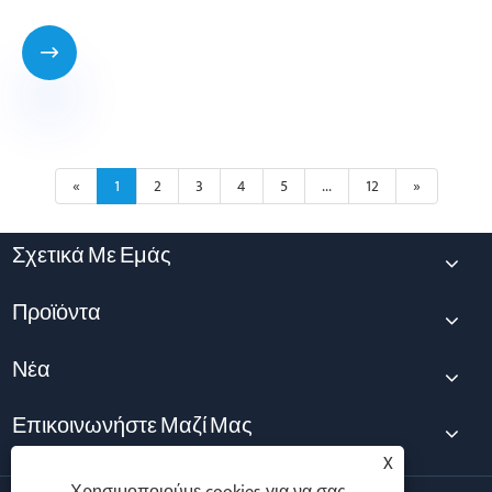

«
1
2
3
4
5
...
12
»
Σχετικά Με Εμάς
Προϊόντα
Νέα
Επικοινωνήστε Μαζί Μας
X