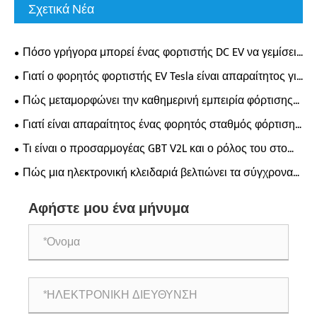
Σχετικά Νέα
Πόσο γρήγορα μπορεί ένας φορτιστής DC EV να γεμίσει
πραγματικά την μπαταρία του ηλεκτρικού σας
Γιατί ο φορητός φορτιστής EV Tesla είναι απαραίτητος για
αυτοκινήτου;
τους σύγχρονους ιδιοκτήτες ηλεκτρικών οχημάτων;
Πώς μεταμορφώνει την καθημερινή εμπειρία φόρτισης
ηλεκτρικού οχήματος ένας επιτοίχιος φορτιστής AC;
Γιατί είναι απαραίτητος ένας φορητός σταθμός φόρτισης
οδικής διάσωσης 65 kWh για τη σύγχρονη υποστήριξη
Τι είναι ο προσαρμογέας GBT V2L και ο ρόλος του στο
έκτακτης ανάγκης EV;
τροφοδοτικό EV;
Πώς μια ηλεκτρονική κλειδαριά βελτιώνει τα σύγχρονα
συστήματα ασφαλείας;
Αφήστε μου ένα μήνυμα