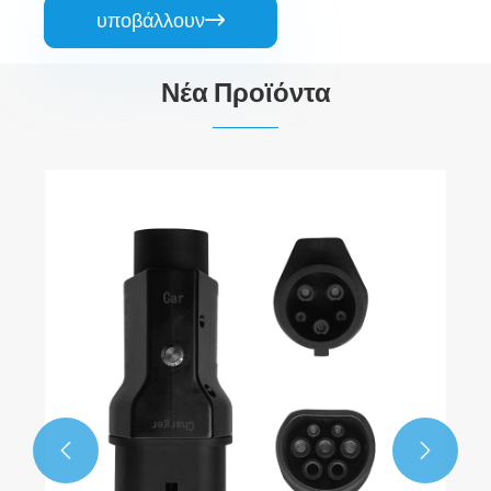
υποβάλλουν

Νέα Προϊόντα
Προσαρμογέας CCS1 σε Chademo
Δείτε περισσότερα >>

