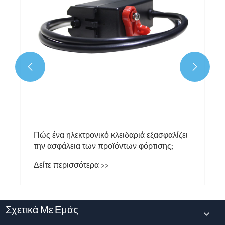


Σχετικά Με Εμάς