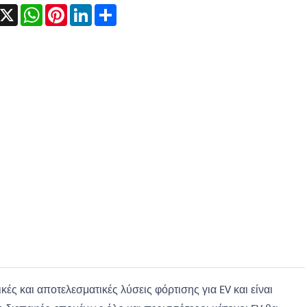
acebook
X
WhatsApp
Pinterest
LinkedIn
Share
ικές και αποτελεσματικές λύσεις φόρτισης για EV και είναι