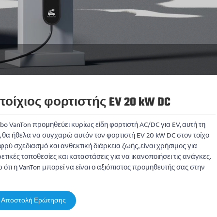
τοίχιος φορτιστής EV 20 kW DC
bo VanTon προμηθεύει κυρίως είδη φορτιστή AC/DC για EV, αυτή τη
, θα ήθελα να συγχαρώ αυτόν τον φορτιστή EV 20 kW DC στον τοίχο
φρύ σχεδιασμό και ανθεκτική διάρκεια ζωής, είναι χρήσιμος για
ετικές τοποθεσίες και καταστάσεις για να ικανοποιήσει τις ανάγκες.
 ότι η VanTon μπορεί να είναι ο αξιόπιστος προμηθευτής σας στην
Αποστολή Ερώτησης