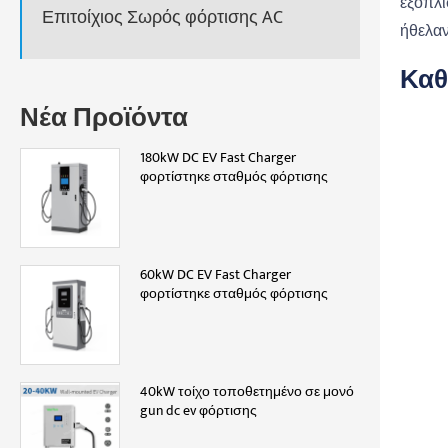
εξοπλι
Επιτοίχιος Σωρός φόρτισης AC
ήθελαν
Καθ
Νέα Προϊόντα
180kW DC EV Fast Charger
φορτίστηκε σταθμός φόρτισης
60kW DC EV Fast Charger
φορτίστηκε σταθμός φόρτισης
40kW τοίχο τοποθετημένο σε μονό
gun dc ev φόρτισης