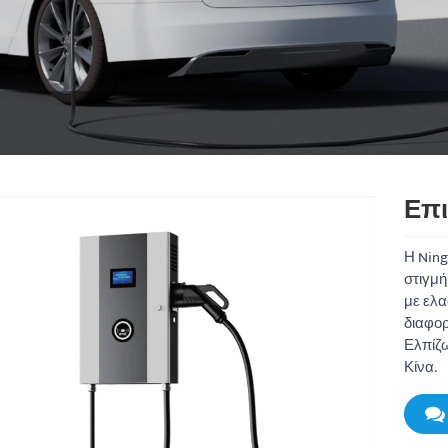
Επι
Η Ning
στιγμή
με ελα
διαφορ
Ελπίζω
Κίνα.