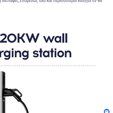
η διεπαφές, επομένως όλο και περισσότεροι κάτοχοι EV θα