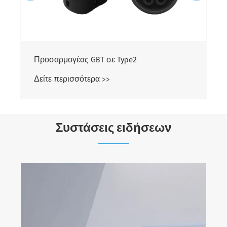
Προσαρμογέας GBT σε Type2
Δείτε περισσότερα >>
Συστάσεις ειδήσεων
Κα
επ
απ
Δε
γρ