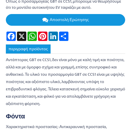
Όπως ο προσαρμογέας GBT σε CCS1, μπορούμε να θεωρήσουμε
ότι το μοντέλο αυτοκινήτου EV ταιριάζει με αυτό.
Αποστολή Ερώτησης
Facebook
X
WhatsApp
Pinterest
LinkedIn
Share
περιγραφή προϊόντος
Αντάπτορας GBT σε CCS1, δεν είναι μόνο με καλή τιμή και ποιότητα,
αλλά και με όμορφο σχήμα και γραμμή, επίσης συντροφικό και
ανθεκτικό. Το υλικό του προσαρμογέα GBT σε CCS1 είναι με υψηλής
ποιότητας και αξιόπιστο υλικό, λαμβάνοντας υπόψη το
επιβραδυντικό φλόγας. Τέλεια κατασκευή σημαίνει εύκολο χειρισμό
και εγκατάσταση, και φιλικό για να απολαμβάνετε γρήγορη και
αξιόπιστη φόρτιση.
Φόντα
Χαρακτηριστικά προστασίας: Αντικεραυνική προστασία,