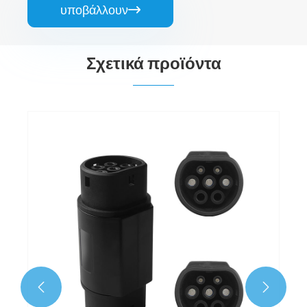
υποβάλλουν

Σχετικά προϊόντα
Πρ
Δε

