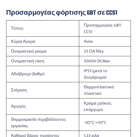
Προσαρμογέας φόρτισης GBT σε CCS1
Προσαρμογέας GBT-
Τύπος
CCS1
Κύρια Αγορά
Ασία
Ονομαστικό ρεύμα
25 ΟΑ Μέγ
Ονομαστική τάση
1OO0V DCMax
IP55 (μετά το
Αδιάβροχο βαθμό
ζευγάρωμα)
Θερμοπλαστικό
Στέγαση
πλαστικό
Κράμα χαλκού,
Αγωγός
επάργυρο
Θερμοκρασία περιβάλλοντος
-3O*C-+50*C
εργασίας
Καθαρό βάρος προϊόντος
1,33 κιλά