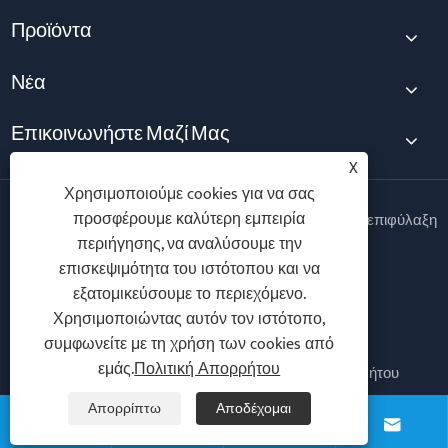
Προϊόντα
Νέα
Επικοινωνήστε Μαζί Μας
X
Χρησιμοποιούμε cookies για να σας
προσφέρουμε καλύτερη εμπειρία
Copyright © 2025 Ningbo Vanton EV Charger Co., Ltd. Με επιφύλαξη
παντός δικαιώματος.
περιήγησης, να αναλύσουμε την
επισκεψιμότητα του ιστότοπου και να
Follow Us
εξατομικεύσουμε το περιεχόμενο.
Χρησιμοποιώντας αυτόν τον ιστότοπο,
συμφωνείτε με τη χρήση των cookies από
εμάς.
Πολιτική Απορρήτου
Links
Sitemap
RSS
XML
Πολιτική Απορρήτου
Απορρίπτω
Αποδέχομαι



