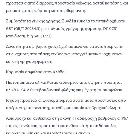
προστασία από διαρροές, προστασία γείωσης, αστάθεια τάσης και
ρεύματος, υπερφόρτιση και υπερθέρμανση.
Συμβατότητα γενικής χρήσης: Συνδέει εύκολα τα τυπικά οχήματα
GBT (GB/T 20234.3) με σταθμούς γρήγορης φόρτισης DC CCS1
(συνδυασμένη SAE J1772).
Δυνατότητα υψηλής ισχύος: Σχεδιασμένο για να ανταποκρίνεται
στις ισχυρές απαιτήσεις ισχύος των επαγγελματικών οχημάτων
και στη γρήγορη φόρτιση.
Κορυφαία ασφάλεια στον κλάδο:
Πιστοποιημένα υλικά: Κατασκευασμένο από υψηλής ποιότητας
υλικά UL94 V-0 επιβραδυντικά φλόγας για μέγιστη πυρασφάλεια.
Ισχυρή προστασία: Ενσωματωμένα συστήματα προστασίας από
υπέρταση, υπερένταση, υπερθερμοκρασία και βραχυκύκλωμα.
Αδιάβροχο και ανθεκτικό στη σκόνη: Η αδιάβροχη βαθμολογία IP67
παρέχει ανώτερη προστασία και ανθεκτικότητα σε δύσκολες
καιρικές συνθήκες και περιβάλλοντα με σκόνη.