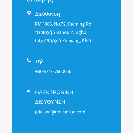
Διεύθυνση

RM 1803, Νο.72, Yueming Rd,
περιοχή Yinzhou, Ningbo
City, επαρχία Zhejiang, Κίνα
Τηλ

+86-574-27660956
ΗΛΕΚΤΡΟΝΙΚΗ

ΔΙΕΥΘΥΝΣΗ
julia.wu@nb-vanton.com