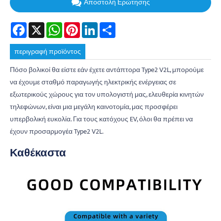
Αποστολή Ερώτησης
Facebook
X
WhatsApp
Pinterest
LinkedIn
Share
περιγραφή προϊόντος
Πόσο βολικοί θα είστε εάν έχετε αντάπτορα Type2 V2L, μπορούμε
να έχουμε σταθμό παραγωγής ηλεκτρικής ενέργειας σε
εξωτερικούς χώρους για τον υπολογιστή μας, ελευθερία κινητών
τηλεφώνων, είναι μια μεγάλη καινοτομία, μας προσφέρει
υπερβολική ευκολία. Για τους κατόχους EV, όλοι θα πρέπει να
έχουν προσαρμογέα Type2 V2L.
Καθέκαστα