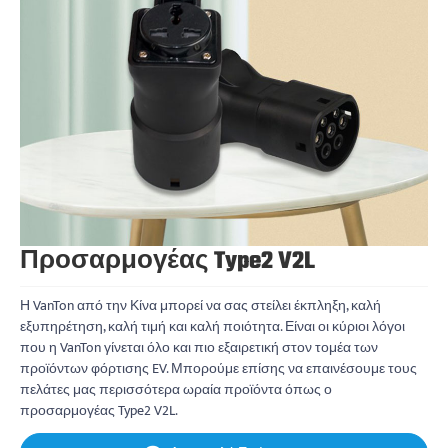
Προσαρμογέας Type2 V2L
Η VanTon από την Κίνα μπορεί να σας στείλει έκπληξη, καλή
εξυπηρέτηση, καλή τιμή και καλή ποιότητα. Είναι οι κύριοι λόγοι
που η VanTon γίνεται όλο και πιο εξαιρετική στον τομέα των
προϊόντων φόρτισης EV. Μπορούμε επίσης να επαινέσουμε τους
πελάτες μας περισσότερα ωραία προϊόντα όπως ο
προσαρμογέας Type2 V2L.