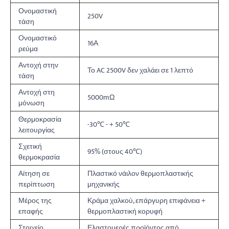
Ονομαστική
250V
τάση
Ονομαστικό
16Α
ρεύμα
Αντοχή στην
Το AC 2500V δεν χαλάει σε 1 λεπτό
τάση
Αντοχή στη
5000mΩ
μόνωση
Θερμοκρασία
-30℃ - + 50℃
λειτουργίας
Σχετική
95% (στους 40℃)
θερμοκρασία
Αίτηση σε
Πλαστικό νάιλον θερμοπλαστικής
περίπτωση
μηχανικής
Μέρος της
Κράμα χαλκού, επάργυρη επιφάνεια +
επαφής
θερμοπλαστική κορυφή
Στοιχείο
Ελαστομερές προϊόντος από