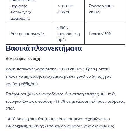
μοριακής
＞10.000
Στάνταρ 5000
εισαγωγής/
κύκλοι
κύκλοι
αφαίρεσης
≤130N
Δύναμη εισαγωγής
(μετρούμενη
Γενικά >150Ν
τιμή)
Βασικά πλεονεκτήματα
Δοκιμασμένη αντοχή
Δομή εισαγωγής/αφαίρεσης 10.000 κύκλων: Χρησιμοποιεί
πλαστικό μηχανικής ενισχυμένο με ίνες γυαλιού (αντοχή σε
κρούση ≥85kJ/m²)
Επάργυροι χάλκινοι ακροδέκτες: Αντίσταση επαφής ≤0,5 mΩ,
εξασφαλίζοντας απόδοση >99,5% σε μετάδοση πλήρους ρεύματος
250A
-30℃ Δοκιμή ακραίου κρύου: Δοκιμασμένο το χειμώνα του
Heilongjiang, συνεχής λειτουργία για 8 ώρες χωρίς ανωμαλίες