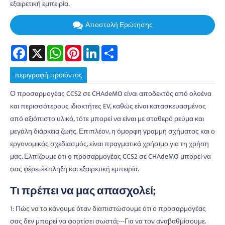
εξαιρετική εμπειρία.
Αποστολή Ερώτησης
Facebook
X
WhatsApp
Pinterest
LinkedIn
Share
περιγραφή προϊόντος
Ο προσαρμογέας CCS2 σε CHAdeMO είναι αποδεκτός από ολοένα
και περισσότερους ιδιοκτήτες EV, καθώς είναι κατασκευασμένος
από αξιόπιστο υλικό, τότε μπορεί να είναι με σταθερό ρεύμα και
μεγάλη διάρκεια ζωής. Επιπλέον, η όμορφη γραμμή σχήματος και ο
εργονομικός σχεδιασμός, είναι πραγματικά χρήσιμο για τη χρήση
μας. Ελπίζουμε ότι ο προσαρμογέας CCS2 σε CHAdeMO μπορεί να
σας φέρει έκπληξη και εξαιρετική εμπειρία.
Τι πρέπει να μας απασχολεί;
1: Πώς να το κάνουμε όταν διαπιστώσουμε ότι ο προσαρμογέας
σας δεν μπορεί να φορτίσει σωστά;---Για να τον αναβαθμίσουμε.