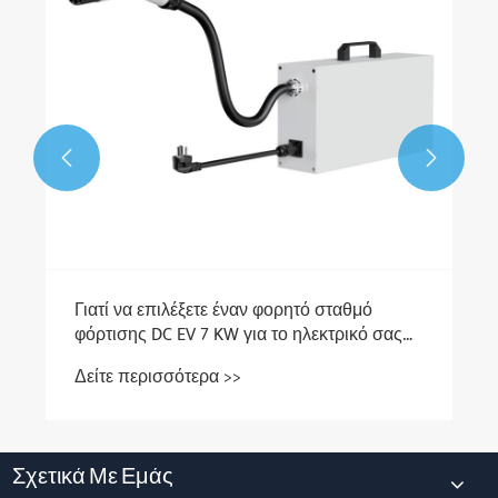


Σχετικά Με Εμάς