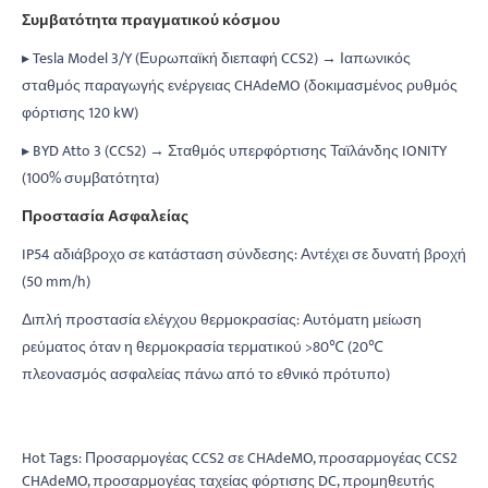
Συμβατότητα πραγματικού κόσμου
▸ Tesla Model 3/Y (Ευρωπαϊκή διεπαφή CCS2) → Ιαπωνικός
σταθμός παραγωγής ενέργειας CHAdeMO (δοκιμασμένος ρυθμός
φόρτισης 120 kW)
▸ BYD Atto 3 (CCS2) → Σταθμός υπερφόρτισης Ταϊλάνδης IONITY
(100% συμβατότητα)
Προστασία Ασφαλείας
IP54 αδιάβροχο σε κατάσταση σύνδεσης: Αντέχει σε δυνατή βροχή
(50 mm/h)
Διπλή προστασία ελέγχου θερμοκρασίας: Αυτόματη μείωση
ρεύματος όταν η θερμοκρασία τερματικού >80℃ (20℃
πλεονασμός ασφαλείας πάνω από το εθνικό πρότυπο)
Hot Tags: Προσαρμογέας CCS2 σε CHAdeMO, προσαρμογέας CCS2
CHAdeMO, προσαρμογέας ταχείας φόρτισης DC, προμηθευτής