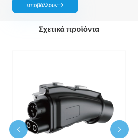
υποβάλλουν

Σχετικά προϊόντα
Προσαρμογέας GBT σε Type2
Δείτε περισσότερα >>

