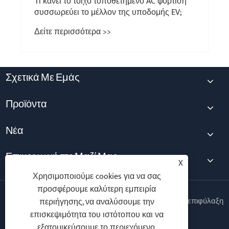
Τι κάνει το τοίχο τοποθετημένο AC φόρτιση
συσσωρεύει το μέλλον της υποδομής EV;
Δείτε περισσότερα >>
Σχετικά Με Εμάς
Προϊόντα
Νέα
Επικοινωνήστε Μαζί Μας
X
Χρησιμοποιούμε cookies για να σας
προσφέρουμε καλύτερη εμπειρία
Copyright © 2025 Ningbo Vanton EV Charger Co., Ltd. Με επιφύλαξη
περιήγησης, να αναλύσουμε την
παντός δικαιώματος.
επισκεψιμότητα του ιστότοπου και να
εξατομικεύσουμε το περιεχόμενο.