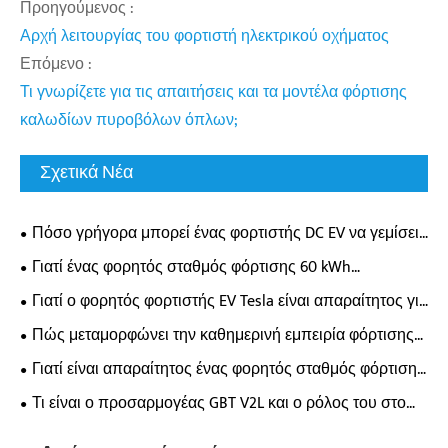
Προηγούμενος :
Αρχή λειτουργίας του φορτιστή ηλεκτρικού οχήματος
Επόμενο :
Τι γνωρίζετε για τις απαιτήσεις και τα μοντέλα φόρτισης
καλωδίων πυροβόλων όπλων;
Σχετικά Νέα
Πόσο γρήγορα μπορεί ένας φορτιστής DC EV να γεμίσει
πραγματικά την μπαταρία του ηλεκτρικού σας
Γιατί ένας φορητός σταθμός φόρτισης 60 kWh
αυτοκινήτου;
μεταμορφώνει την ευελιξία φόρτισης EV;
Γιατί ο φορητός φορτιστής EV Tesla είναι απαραίτητος για
τους σύγχρονους ιδιοκτήτες ηλεκτρικών οχημάτων;
Πώς μεταμορφώνει την καθημερινή εμπειρία φόρτισης
ηλεκτρικού οχήματος ένας επιτοίχιος φορτιστής AC;
Γιατί είναι απαραίτητος ένας φορητός σταθμός φόρτισης
οδικής διάσωσης 65 kWh για τη σύγχρονη υποστήριξη
Τι είναι ο προσαρμογέας GBT V2L και ο ρόλος του στο
έκτακτης ανάγκης EV;
τροφοδοτικό EV;