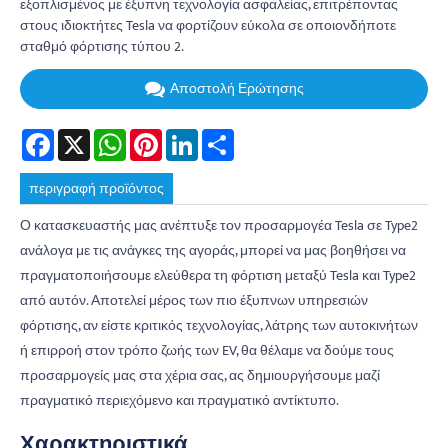
εξοπλισμένος με έξυπνη τεχνολογία ασφαλείας, επιτρέποντας
στους ιδιοκτήτες Tesla να φορτίζουν εύκολα σε οποιονδήποτε
σταθμό φόρτισης τύπου 2.
Αποστολή Ερώτησης
Facebook
X
WhatsApp
Pinterest
LinkedIn
Share
περιγραφή προϊόντος
Ο κατασκευαστής μας ανέπτυξε τον προσαρμογέα Tesla σε Type2
ανάλογα με τις ανάγκες της αγοράς, μπορεί να μας βοηθήσει να
πραγματοποιήσουμε ελεύθερα τη φόρτιση μεταξύ Tesla και Type2
από αυτόν. Αποτελεί μέρος των πιο έξυπνων υπηρεσιών
φόρτισης, αν είστε κριτικός τεχνολογίας, λάτρης των αυτοκινήτων
ή επιρροή στον τρόπο ζωής των EV, θα θέλαμε να δούμε τους
προσαρμογείς μας στα χέρια σας, ας δημιουργήσουμε μαζί
πραγματικό περιεχόμενο και πραγματικό αντίκτυπο.
Χαρακτηριστικά