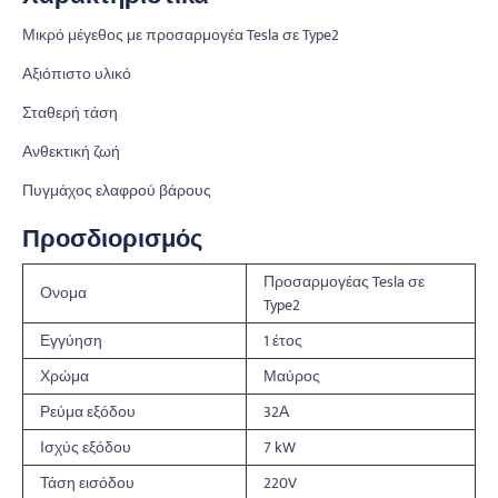
Μικρό μέγεθος με προσαρμογέα Tesla σε Type2
Αξιόπιστο υλικό
Σταθερή τάση
Ανθεκτική ζωή
Πυγμάχος ελαφρού βάρους
Προσδιορισμός
Προσαρμογέας Tesla σε
Ονομα
Type2
Εγγύηση
1 έτος
Χρώμα
Μαύρος
Ρεύμα εξόδου
32Α
Ισχύς εξόδου
7 kW
Τάση εισόδου
220V