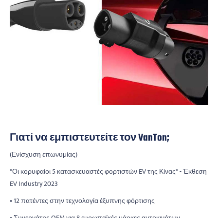
Γιατί να εμπιστευτείτε τον VanTon;
(Ενίσχυση επωνυμίας)
"Οι κορυφαίοι 5 κατασκευαστές φορτιστών EV της Κίνας" - Έκθεση
EV Industry 2023
• 12 πατέντες στην τεχνολογία έξυπνης φόρτισης
• Συνεργάτης OEM για 8 ευρωπαϊκές μάρκες αυτοκινήτων