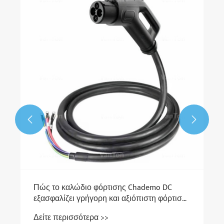
Γιατί να επιλέξετε φορτιστή DC
ηλεκτρική κινητικότητα;
Δείτε περισσότερα >>


σης Chademo DC
ι αξιόπιστη φόρτιση