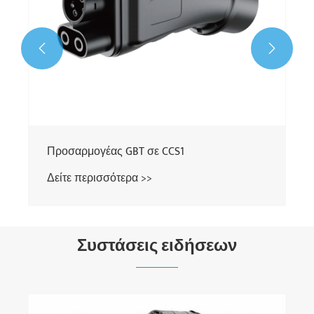


CCS1
Συστάσεις ειδήσεων