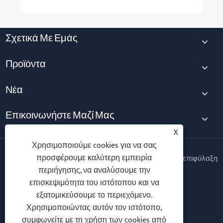
Σχετικά Με Εμάς
Προϊόντα
Νέα
Επικοινωνήστε Μαζί Μας
X
Χρησιμοποιούμε cookies για να σας
προσφέρουμε καλύτερη εμπειρία
Copyright © 2025 Ningbo Vanton EV Charger Co., Ltd. Με επιφύλαξη
παντός δικαιώματος.
περιήγησης, να αναλύσουμε την
επισκεψιμότητα του ιστότοπου και να
Follow Us
εξατομικεύσουμε το περιεχόμενο.
Χρησιμοποιώντας αυτόν τον ιστότοπο,
συμφωνείτε με τη χρήση των cookies από