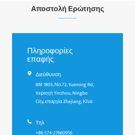
Αποστολή Ερώτησης
Πληροφορίες
επαφής
Διεύθυνση

RM 1803, Νο.72, Yueming Rd,
περιοχή Yinzhou, Ningbo
City, επαρχία Zhejiang, Κίνα
Τηλ

+86-574-27660956