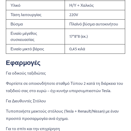
Υλικό
Η/Υ + Χαλκός
Τάση λειτουργίας
220V
Βύσμα
Πλαϊνό βύσμα αυτοκινήτου
Ενιαίο μέγεθος
17*8*8 (εκ.)
συσκευασίας
Ενιαίο μικτό βάρος
0,45 κιλά
Εφαρμογές
Για οδικούς ταξιδιώτες
Φορτίστε σε οποιονδήποτε σταθμό Τύπου 2 κατά τη διάρκεια του
ταξιδιού σας στο ευρώ – όχι κυνήγι υπερσυμπιεστών Tesla.
Για Διευθυντές Στόλου
Τυποποιήστε μεικτούς στόλους (Tesla + Renault/Nissan) με έναν
προσιτό προσαρμογέα ανά όχημα.
Για το σπίτι και την επιχείρηση