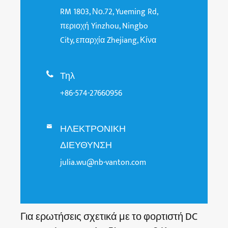
RM 1803, Νο.72, Yueming Rd,
περιοχή Yinzhou, Ningbo
City, επαρχία Zhejiang, Κίνα
Τηλ

+86-574-27660956
ΗΛΕΚΤΡΟΝΙΚΗ

ΔΙΕΥΘΥΝΣΗ
julia.wu@nb-vanton.com
Για ερωτήσεις σχετικά με το φορτιστή DC