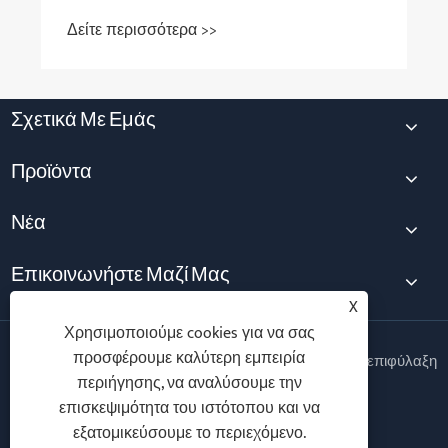
Δείτε περισσότερα >>
Σχετικά Με Εμάς
Προϊόντα
Νέα
Επικοινωνήστε Μαζί Μας
X
Χρησιμοποιούμε cookies για να σας
προσφέρουμε καλύτερη εμπειρία
Copyright © 2025 Ningbo Vanton EV Charger Co., Ltd. Με επιφύλαξη
περιήγησης, να αναλύσουμε την
παντός δικαιώματος.
επισκεψιμότητα του ιστότοπου και να
Follow Us
εξατομικεύσουμε το περιεχόμενο.