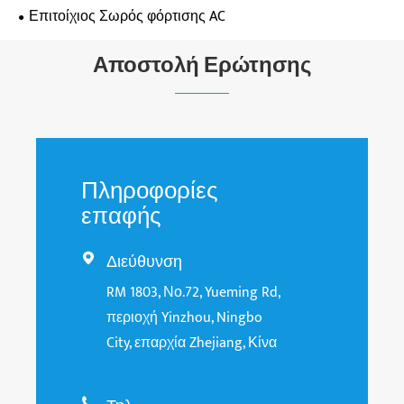
Επιτοίχιος Σωρός φόρτισης AC
Αποστολή Ερώτησης
Πληροφορίες
επαφής
Διεύθυνση

RM 1803, Νο.72, Yueming Rd,
περιοχή Yinzhou, Ningbo
City, επαρχία Zhejiang, Κίνα
