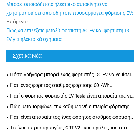
Μπορεί οποιοδήποτε ηλεκτρικό αυτοκίνητο να
χρησιμοποιήσει οποιοδήποτε προσαρμογέα φόρτισης EV;
Επόμενο :
Πώς να επιλέξετε μεταξύ φορτιστή AC EV και φορτιστή DC
EV για ηλεκτρικά οχήματα;
Σχετικά Νέα
Πόσο γρήγορα μπορεί ένας φορτιστής DC EV να γεμίσει
πραγματικά την μπαταρία του ηλεκτρικού σας
Γιατί ένας φορητός σταθμός φόρτισης 60 kWh
αυτοκινήτου;
μεταμορφώνει την ευελιξία φόρτισης EV;
Γιατί ο φορητός φορτιστής EV Tesla είναι απαραίτητος για
τους σύγχρονους ιδιοκτήτες ηλεκτρικών οχημάτων;
Πώς μεταμορφώνει την καθημερινή εμπειρία φόρτισης
ηλεκτρικού οχήματος ένας επιτοίχιος φορτιστής AC;
Γιατί είναι απαραίτητος ένας φορητός σταθμός φόρτισης
οδικής διάσωσης 65 kWh για τη σύγχρονη υποστήριξη
Τι είναι ο προσαρμογέας GBT V2L και ο ρόλος του στο
έκτακτης ανάγκης EV;
τροφοδοτικό EV;