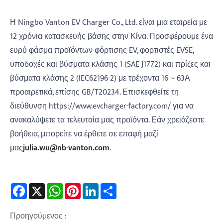
Η Ningbo Vanton EV Charger Co., Ltd. είναι μια εταιρεία με
12 χρόνια κατασκευής βάσης στην Κίνα. Προσφέρουμε ένα
ευρύ φάσμα προϊόντων φόρτισης EV, φορτιστές EVSE,
υποδοχές και βύσματα κλάσης 1 (SAE J1772) και πρίζες και
βύσματα κλάσης 2 (IEC62196-2) με τρέχοντα 16 ~ 63Α
προαιρετικά, επίσης GB/T20234. Επισκεφθείτε τη
διεύθυνση https://www.evcharger-factory.com/ για να
ανακαλύψετε τα τελευταία μας προϊόντα. Εάν χρειάζεστε
βοήθεια, μπορείτε να έρθετε σε επαφή μαζί
μας
j
ulia.wu@n
b-vanton.com
.
Facebook
X
WhatsApp
Pinterest
LinkedIn
Share
Προηγούμενος :