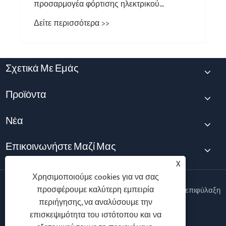
προσαρμογέα φόρτισης ηλεκτρικού
οχήματος για ένα μικρό αυτοκίνητο;
Δείτε περισσότερα >>
Σχετικά Με Εμάς
Προϊόντα
Νέα
Επικοινωνήστε Μαζί Μας
X
Χρησιμοποιούμε cookies για να σας
προσφέρουμε καλύτερη εμπειρία
Copyright © 2025 Ningbo Vanton EV Charger Co., Ltd. Με επιφύλαξη
παντός δικαιώματος.
περιήγησης, να αναλύσουμε την
επισκεψιμότητα του ιστότοπου και να
Follow Us