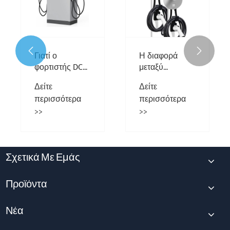
φορτιστή EV και
φορτιστή
Δείτε
Δείτε
γιατί είναι
ηλεκτρικού
περισσότερα
περισσότερα
απαραίτητος
οχήματος
>>
>>
για το
ηλεκτρικό σας


όχημα;
Σχετικά Με Εμάς
Προϊόντα
Νέα