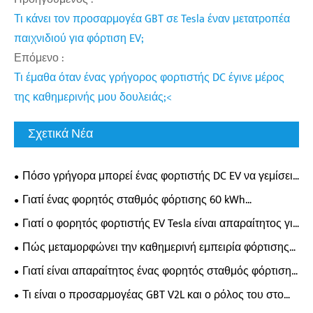
Τι κάνει τον προσαρμογέα GBT σε Tesla έναν μετατροπέα
παιχνιδιού για φόρτιση EV;
Επόμενο :
Τι έμαθα όταν ένας γρήγορος φορτιστής DC έγινε μέρος
της καθημερινής μου δουλειάς;<
Σχετικά Νέα
Πόσο γρήγορα μπορεί ένας φορτιστής DC EV να γεμίσει
πραγματικά την μπαταρία του ηλεκτρικού σας
Γιατί ένας φορητός σταθμός φόρτισης 60 kWh
αυτοκινήτου;
μεταμορφώνει την ευελιξία φόρτισης EV;
Γιατί ο φορητός φορτιστής EV Tesla είναι απαραίτητος για
τους σύγχρονους ιδιοκτήτες ηλεκτρικών οχημάτων;
Πώς μεταμορφώνει την καθημερινή εμπειρία φόρτισης
ηλεκτρικού οχήματος ένας επιτοίχιος φορτιστής AC;
Γιατί είναι απαραίτητος ένας φορητός σταθμός φόρτισης
οδικής διάσωσης 65 kWh για τη σύγχρονη υποστήριξη
Τι είναι ο προσαρμογέας GBT V2L και ο ρόλος του στο
έκτακτης ανάγκης EV;
τροφοδοτικό EV;