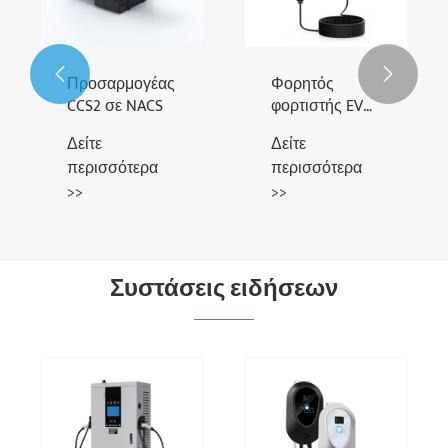
Δείτε
Δείτε
σταθμός
περισσότερα
περισσότερα
φόρτισης
>>
>>


Συστάσεις ειδήσεων
Τι είναι ένας
Αρχή
προσαρμογέας
λειτουργίας του