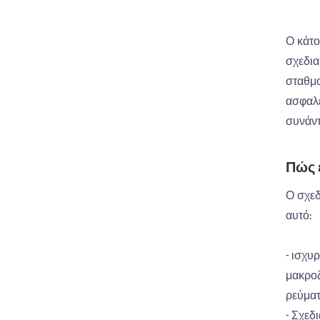
Ο κάτο
σχεδια
σταθμο
ασφαλε
συνάντ
Πώς 
Ο σχεδ
αυτό:
- ισχυ
μακροζ
ρεύματ
- Σχεδ