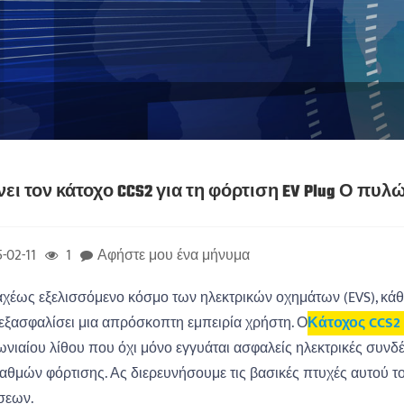
άνει τον κάτοχο CCS2 για τη φόρτιση EV Plug Ο 
-02-11
1
Αφήστε μου ένα μήνυμα
αχέως εξελισσόμενο κόσμο των ηλεκτρικών οχημάτων (EVS), κάθ
 εξασφαλίσει μια απρόσκοπτη εμπειρία χρήστη. Ο
Κάτοχος CCS2
νιαίου λίθου που όχι μόνο εγγυάται ασφαλείς ηλεκτρικές συνδέ
αθμών φόρτισης. Ας διερευνήσουμε τις βασικές πτυχές αυτού τ
σεων.