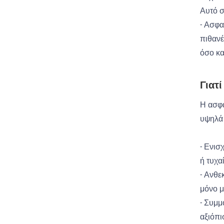
Αυτό σ
- Ασφα
πιθανέ
όσο κα
Γιατί
Η ασφά
υψηλά 
- Ενισ
ή τυχα
- Ανθε
μόνο μ
- Συμμ
αξιόπι