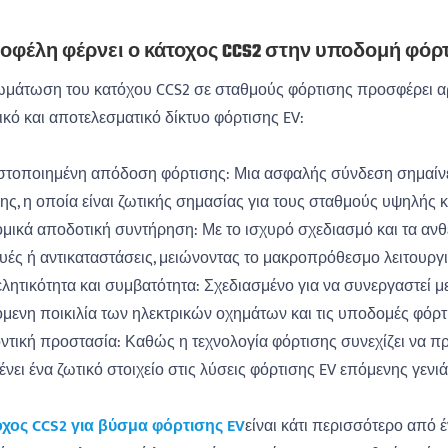
 οφέλη φέρνει ο κάτοχος CCS2 στην υποδομή φόρτ
μάτωση του κατόχου CCS2 σε σταθμούς φόρτισης προσφέρει α
ικό και αποτελεσματικό δίκτυο φόρτισης EV:
ιστοποιημένη απόδοση φόρτισης: Μια ασφαλής σύνδεση σημαίνει
ης, η οποία είναι ζωτικής σημασίας για τους σταθμούς υψηλής 
ομικά αποδοτική συντήρηση: Με το ισχυρό σχεδιασμό και τα ανθε
υές ή αντικαταστάσεις, μειώνοντας το μακροπρόθεσμο λειτουργι
ελητικότητα και συμβατότητα: Σχεδιασμένο για να συνεργαστεί μ
μενη ποικιλία των ηλεκτρικών οχημάτων και τις υποδομές φόρτ
ντική προστασία: Καθώς η τεχνολογία φόρτισης συνεχίζει να π
νει ένα ζωτικό στοιχείο στις λύσεις φόρτισης EV επόμενης γενιά
χος CCS2 για βύσμα φόρτισης EV
είναι κάτι περισσότερο από έ