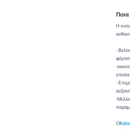
Ποια
Η ενσω
ανθεκτ
- Βελτ
φόρτισ
-οικον
επισκε
- Επιμ
αυξανό
-Μελλο
παραμέ
Ο
Κάτο