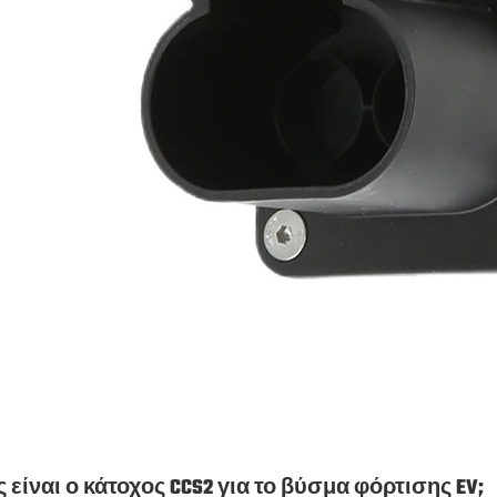
 είναι ο κάτοχος CCS2 για το βύσμα φόρτισης EV;