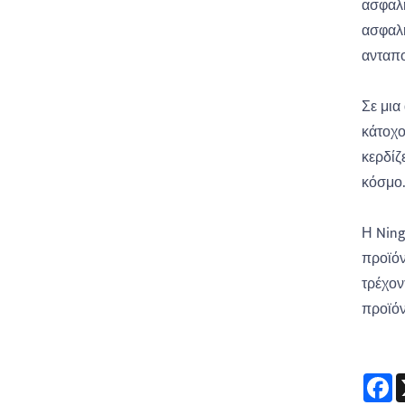
ασφαλή
ασφαλή
ανταπο
Σε μια
κάτοχο
κερδίζ
κόσμο.
Η Ning
προϊόν
τρέχον
προϊόν
F