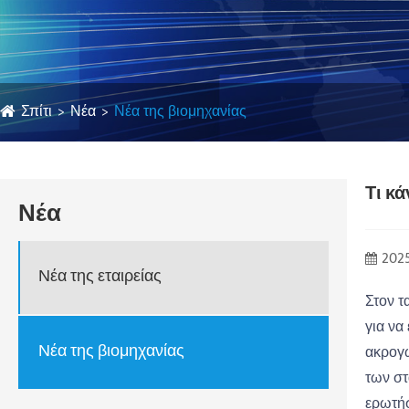
Σπίτι
Νέα
Νέα της βιομηχανίας
Τι κ
Νέα
2025
Νέα της εταιρείας
Στον τ
για να
Νέα της βιομηχανίας
ακρογω
των στ
ερωτή