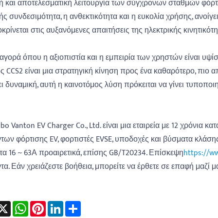
 και αποτελεσματική λειτουργία των σύγχρονων σταθμών φόρτι
ς συνδεσιμότητα, η ανθεκτικότητα και η ευκολία χρήσης, ανοίγ
κρίνεται στις αυξανόμενες απαιτήσεις της ηλεκτρικής κινητικότη
 αγορά όπου η αξιοπιστία και η εμπειρία των χρηστών είναι υ
ς CCS2 είναι μια στρατηγική κίνηση προς ένα καθαρότερο, πιο α
ει δυναμική, αυτή η καινοτόμος λύση πρόκειται να γίνει τυποπ
bo Vanton EV Charger Co., Ltd. είναι μια εταιρεία με 12 χρόνια
των φόρτισης EV, φορτιστές EVSE, υποδοχές και βύσματα κλάσης 1
τα 16 ~ 63Α προαιρετικά, επίσης GB/T20234. Επίσκεψη
https://w
τα. Εάν χρειάζεστε βοήθεια, μπορείτε να έρθετε σε επαφή μαζί μ
acebook
X
WhatsApp
Pinterest
LinkedIn
Share